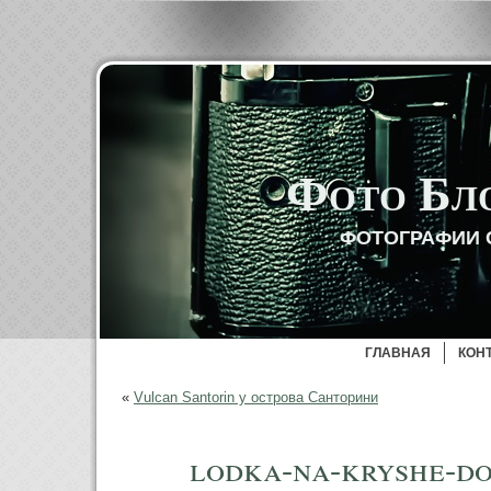
Фото Бл
ФОТОГРАФИИ 
ГЛАВНАЯ
КОН
«
Vulcan Santorin у острова Санторини
lodka-na-kryshe-do