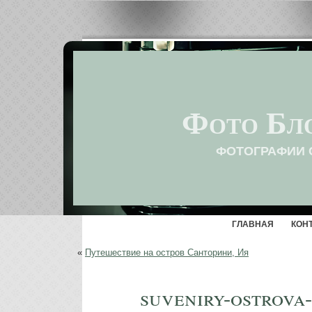
Фото Бл
ФОТОГРАФИИ 
ГЛАВНАЯ
КОН
«
Путешествие на остров Санторини, Ия
suveniry-ostrova