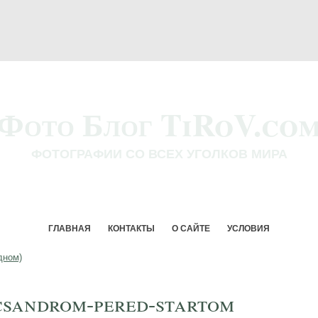
Фото Блог TiRoV.co
ФОТОГРАФИИ СО ВСЕХ УГОЛКОВ МИРА
ГЛАВНАЯ
КОНТАКТЫ
О САЙТЕ
УСЛОВИЯ
дном)
csandrom-pered-startom