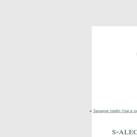
«
Западня трейл (три в о
s-ale