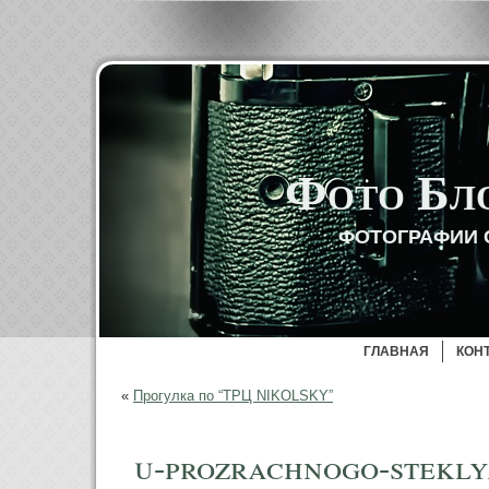
Фото Бл
ФОТОГРАФИИ 
ГЛАВНАЯ
КОН
«
Прогулка по “ТРЦ NIKOLSKY”
u-prozrachnogo-stekly