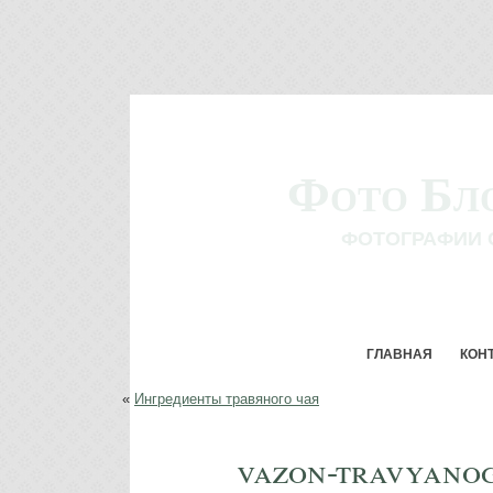
Фото Бл
ФОТОГРАФИИ 
ГЛАВНАЯ
КОН
«
Ингредиенты травяного чая
vazon-travyano