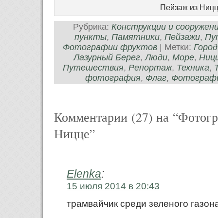
Пейзаж из Ниц
Рубрика:
Конструкции и сооружен
пункты
,
Памятники
,
Пейзажи
,
Пу
Фотографии фруктов
| Метки:
Город
Лазурный Берег
,
Люди
,
Море
,
Ниц
Путешествия
,
Репортаж
,
Техника
,
фотография
,
Флаг
,
Фотограф
Комментарии (27) на “Фотогр
Ницце”
Elenka
:
15 июля 2014 в 20:43
трамвайчик среди зеленого газона 