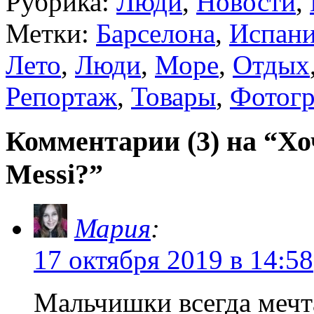
Рубрика:
Люди
,
Новости
,
Метки:
Барселона
,
Испан
Лето
,
Люди
,
Море
,
Отдых
Репортаж
,
Товары
,
Фотог
Комментарии (3) на “Х
Messi?”
Мария
:
17 октября 2019 в 14:58
Мальчишки всегда мечт