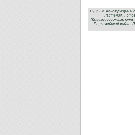
Рубрика:
Конструкции и 
Растения
,
Фотог
Железнодорожный путь
Первомайский район
,
П