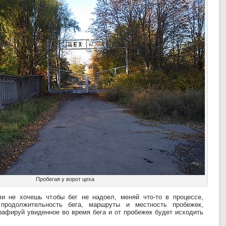
Пробегая у ворот цеха
ли не хочешь чтобы бег не надоел, меняй что-то в процессе,
 продолжительность бега, маршруты и местность пробежек,
рафируй увиденное во время бега и от пробежек будет исходить