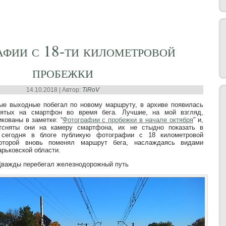
афии с 18-ти километровой
пробежки
14.10.2018 | Автор:
TiRoV
ые выходные побегал по новому маршруту, в архиве появилась
нятых на смартфон во время бега. Лучшие, на мой взгляд,
кованы в заметке: “
Фотографии с пробежки в начале октября
” и,
тсняты они на камеру смартфона, их не стыдно показать в
 сегодня в блоге публикую фотографии с 18 километровой
оторой вновь поменял маршрут бега, наслаждаясь видами
рьковской области.
Дважды перебегал железнодорожный путь