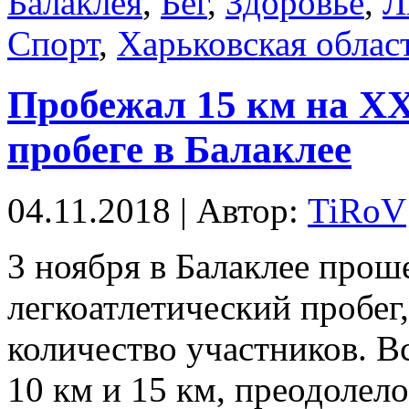
Балаклея
,
Бег
,
Здоровье
,
Л
Спорт
,
Харьковская облас
Пробежал 15 км на Х
пробеге в Балаклее
04.11.2018 | Автор:
TiRoV
3 ноября в Балаклее про
легкоатлетический пробег
количество участников. Вс
10 км и 15 км, преодолел