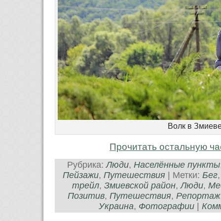
Волк в Змиев
Прочитать остальную ча
Рубрика:
Люди
,
Населённые пункты
Пейзажи
,
Путешествия
| Метки:
Бег
трейл
,
Змиевской район
,
Люди
,
Ме
Позитив
,
Путешествия
,
Репортаж
Украина
,
Фотографии
|
Комм