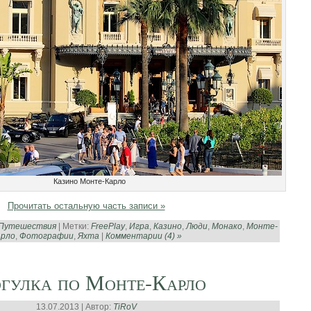
Казино Монте-Карло
Прочитать остальную часть записи »
Путешествия
| Метки:
FreePlay
,
Игра
,
Казино
,
Люди
,
Монако
,
Монте-
арло
,
Фотографии
,
Яхта
|
Комментарии (4) »
гулка по Монте-Карло
13.07.2013 | Автор:
TiRoV