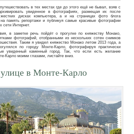
путешествовать в тех местах где до этого ещё не бывал, взяв с
архивировать увиденное в фотографиях, размещая их после
 жестких дисках компьютера, а и на страницах фото блога
 на память репортажи и публикуя самые красивые фотографии
х сети Интернет.
вия, в заметке речь пойдёт о прогулке по княжеству Монако,
ятками фотографий, отобранными из нескольких сотен снимков
ешествия. Таким я увидел княжество Монако летом 2013 года, а
рогулялся по городу Монте-Карло, фотографируя практически
ые увиденный каменный город. Так, что если есть желание
те-Карло моими глазами, листайте вниз.
 улице в Монте-Карло