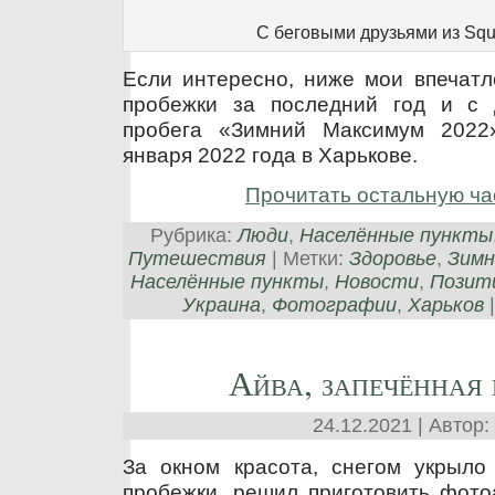
С беговыми друзьями из Sq
Если интересно, ниже мои впечатл
пробежки за последний год и с 
пробега «Зимний Максимум 2022
января 2022 года в Харькове.
Прочитать остальную ча
Рубрика:
Люди
,
Населённые пункты
Путешествия
| Метки:
Здоровье
,
Зимн
Населённые пункты
,
Новости
,
Позит
Украина
,
Фотографии
,
Харьков
Айва, запечённая 
24.12.2021 | Автор:
За окном красота, снегом укрыло
пробежки, решил приготовить фото